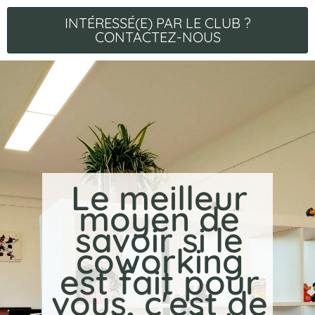
INTÉRESSÉ(E) PAR LE CLUB ?
CONTACTEZ-NOUS
Le meilleur
moyen de
savoir si le
coworking
est fait pour
vous, c'est de