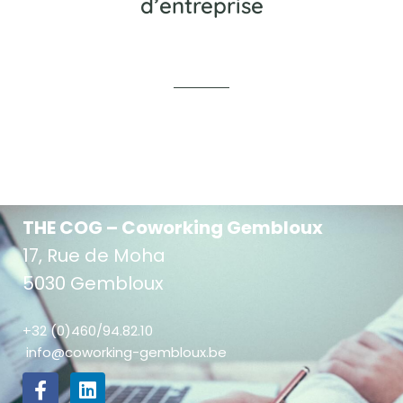
d’entreprise
THE COG – Coworking Gembloux
17, Rue de Moha
5030 Gembloux
+32 (0)460/94.82.10
info@coworking-gembloux.be