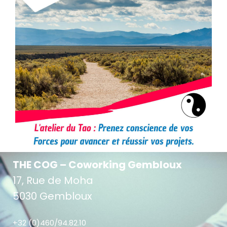
THE COG – Coworking Gembloux
17, Rue de Moha
5030 Gembloux
+32 (0)460/94.82.10