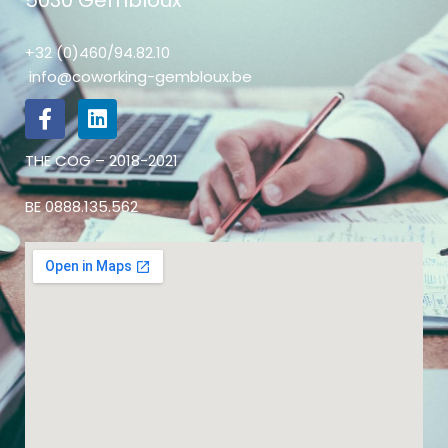
5030 Gembloux
+32 (0)460/94.82.10
info@coworking-gembloux.be
THE COG – 2018-2021
BE 0888.135.562