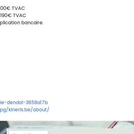
 100€ TVAC
 190€ TVAC
plication bancaire.
ulie-dendal-3859a17b
g/kineris.be/about/