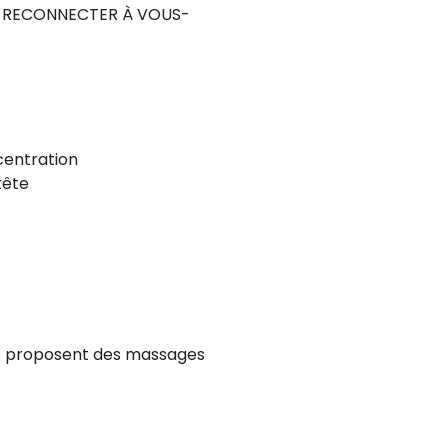
US RECONNECTER À VOUS-
centration
tête
es proposent des massages