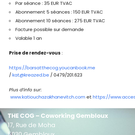
Par séance : 35 EUR TVAC
Abonnement 5 séances : 150 EUR TVAC
Abonnement 10 séances : 275 EUR TVAC
Facture possible sur demande
Valable 1 an
Prise de rendez-vous
:
https://barsatthecog.youcanbook.me
/
kat@kreazed.be
/ 0479/201.623
Plus d’info sur:
www.katiouchazakhanevitch.com
et
https://www.acces
THE COG – Coworking Gembloux
17, Rue de Moha
5030 Gembloux