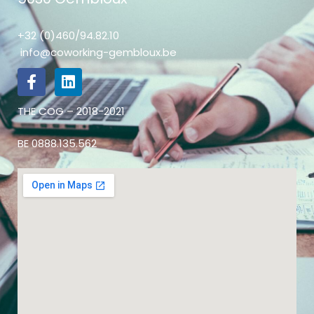
+32 (0)460/94.82.10
info@coworking-gembloux.be
THE COG – 2018-2021
BE 0888.135.562