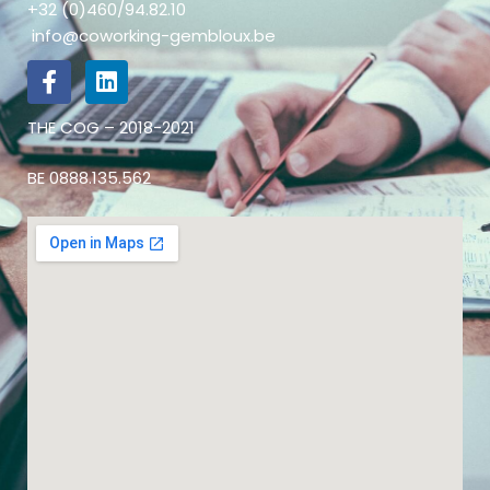
+32 (0)460/94.82.10
info@coworking-gembloux.be
THE COG – 2018-2021
BE 0888.135.562